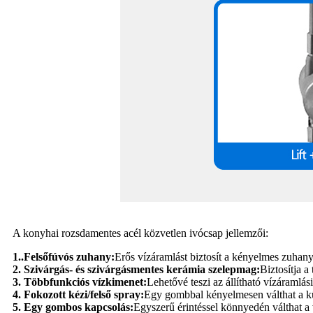
A konyhai rozsdamentes acél közvetlen ivócsap jellemzői:
1..Felsőfúvós zuhany:
Erős vízáramlást biztosít a kényelmes zuha
2. Szivárgás- és szivárgásmentes kerámia szelepmag:
Biztosítja a
3. Többfunkciós vízkimenet:
Lehetővé teszi az állítható vízáramlá
4. Fokozott kézi/felső spray:
Egy gombbal kényelmesen válthat a k
5. Egy gombos kapcsolás:
Egyszerű érintéssel könnyedén válthat a