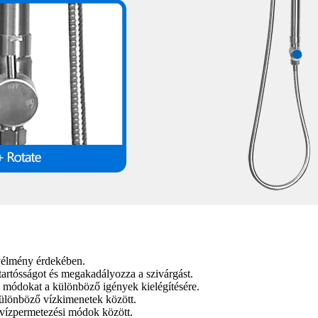
nyélmény érdekében.
 tartósságot és megakadályozza a szivárgást.
si módokat a különböző igények kielégítésére.
ülönböző vízkimenetek között.
 vízpermetezési módok között.