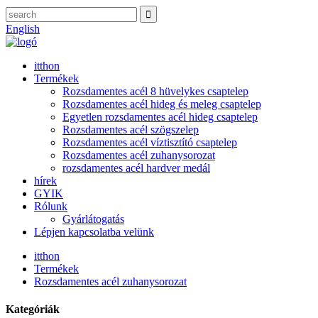
English
itthon
Termékek
Rozsdamentes acél 8 hüvelykes csaptelep
Rozsdamentes acél hideg és meleg csaptelep
Egyetlen rozsdamentes acél hideg csaptelep
Rozsdamentes acél szögszelep
Rozsdamentes acél víztisztító csaptelep
Rozsdamentes acél zuhanysorozat
rozsdamentes acél hardver medál
hírek
GYIK
Rólunk
Gyárlátogatás
Lépjen kapcsolatba velünk
itthon
Termékek
Rozsdamentes acél zuhanysorozat
Kategóriák