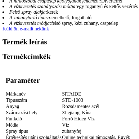
A fürdőszobai csaptelep kifolyójának jellemzői:
Diverterrel
A vízkivezetés szabályozási módja:
egy fogantyú és kettős vezérlés
Felső spray alakja:
kerek
A zuhanytartó típusa:
emelhető, forgatható
A vízkivezetés módja:
felső spray, kézi zuhany, csaptelep
Küldjön e-mailt nekünk
Termék leírás
Termékcímkék
Paraméter
Márkanév
SITAIDE
Típusszám
STD-1003
Anyag
Rozsdamentes acél
Származási hely
Zhejiang, Kína
Funkció
Forró Hideg Víz
Média
Víz
Spray típus
zuhanyfej
Értékesítés utáni szolgáltatás
Online technikai támogatás, Egyéb